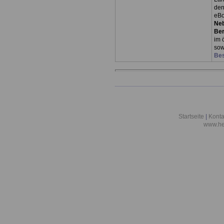
den
eBo
Neb
Ber
im 
so
Bes
Startseite
|
Konta
www.he