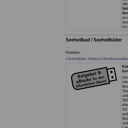
eBo
Neb
Ber
im 
so
Bes
Seeheilbad / Seeheilbäder
....
Rubriken:
I
Seeheilbad: Ahlbeck
I
Nordseeheilba
Exk
Eur
Der
inf
Bes
The
und
SER
Inte
(32
auf
Be
un
Län