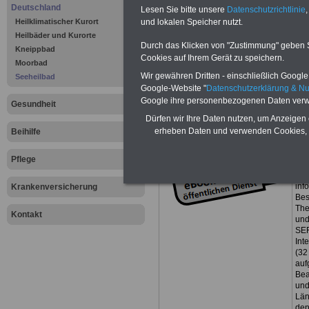
Deutschland
Lesen Sie bitte unsere
Datenschutzrichtlinie
,
Heilklimatischer Kurort
und lokalen Speicher nutzt.
Heilbäder und Kurorte
Durch das Klicken von "Zustimmung" geben Sie
Kneippbad
Cookies auf Ihrem Gerät zu speichern.
Moorbad
Wir gewähren Dritten - einschließlich Google -
Seeheilbad
Google-Website "
Datenschutzerklärung & N
Google ihre personenbezogenen Daten verw
Gesundheit
Dürfen wir Ihre Daten nutzen, um Anzeigen 
erheben Daten und verwenden Cookies, 
Beihilfe
Exk
Pflege
Eur
Der
inf
Krankenversicherung
Bes
The
Kontakt
und
SER
Inte
(32
auf
Be
un
Län
den