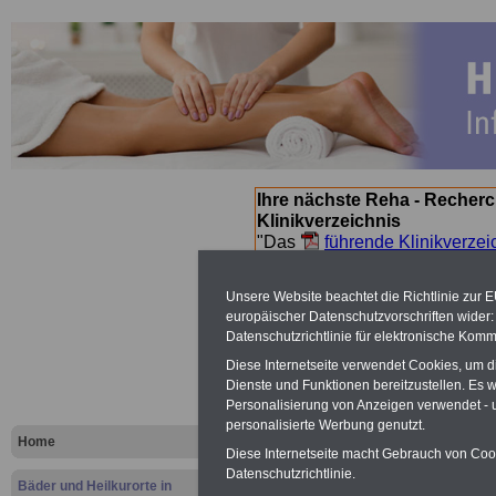
Ihre nächste Reha - Recherc
Klinikverzeichnis
"Das
führende Klinikverzei
Orientierung bei der Suche nac
nächsten Reha. Sie können a
Unsere Website beachtet die Richtlinie zur 
suchen. Beamtinnen und Beamt
europäischer Datenschutzvorschriften wide
Angebote nach Gesundheitsw
Datenschutzrichtlinie für elektronische Komm
Diese Internetseite verwendet Cookies, um 
Dienste und Funktionen bereitzustellen. Es
Seeheilbäder in Deutschlan
Personalisierung von Anzeigen verwendet - un
personalisierte Werbung genutzt.
Home
Diese Internetseite macht Gebrauch von Cooki
Datenschutzrichtlinie.
Bäder und Heilkurorte in